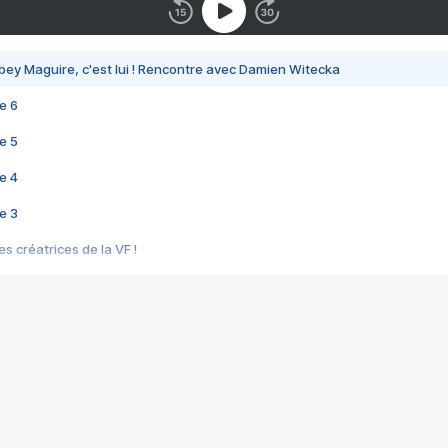
bey Maguire, c'est lui ! Rencontre avec Damien Witecka
e 6
e 5
e 4
e 3
s créatrices de la VF !
e 2
e 1
e Mektoub My Love arrive enfin ! Rencontre avec Shaïn Boumedine et Sal
i : après Toni en famille
elle réalise le bouleversant Dites lui que je l'aime