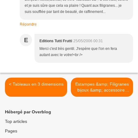
et je suis sûre que cela va plaire ! Quant aux filigranes... je
suis soufflée par tant de beauté, de raffinement...
Répondre
E
Editions Tutti Frutti
25/05/2006 00:31
Merci c'est très gentil. J'espère que l'on en fera
autant avec le votre!<br />
< Tableaux en 3 dimensions
Estampes &amp; Filigranes
bijoux &amp; accessoires
de mode >
Hébergé par Overblog
Top articles
Pages