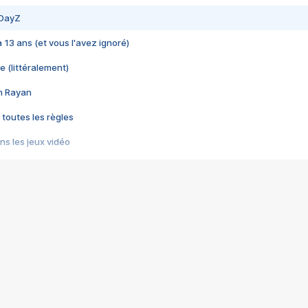
 DayZ
 a 13 ans (et vous l'avez ignoré)
e (littéralement)
im Rayan
 toutes les règles
s les jeux vidéo
us choquant de Rockstar ? - Le scandale BULLY
e plus moche de Steam
du RÊVE tourne au CAUCHEMAR
pendant 8 heures
it… à tort
umiliés par un jeu vidéo