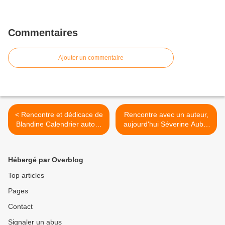
Commentaires
Ajouter un commentaire
< Rencontre et dédicace de
Rencontre avec un auteur,
Blandine Calendrier autour
aujourd'hui Séverine Aubry
de son nouveau livre 'Boutis
>
esprit Japon'
Hébergé par Overblog
Top articles
Pages
Contact
Signaler un abus