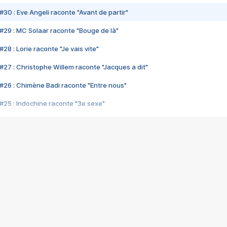
#30 : Eve Angeli raconte "Avant de partir"
#29 : MC Solaar raconte "Bouge de là"
28 : Lorie raconte "Je vais vite"
#27 : Christophe Willem raconte "Jacques a dit"
#26 : Chimène Badi raconte "Entre nous"
#25 : Indochine raconte "3e sexe"
#24 : Zaho raconte "C'est chelou"
#23 : Patrick Bruel raconte "Au café des délices"
#22 : Kyo raconte "Le chemin"
#21 : Nolwenn Leroy raconte "Cassé"
#20 : Patrick Hernandez raconte "Born to be alive"
#19 : Lorie raconte "Près de moi"