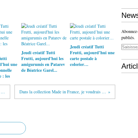
News
Abonnez-v
publiés.
Jeudi créatif Tutti
Jeudi créatif Tutti
Frutti, aujourd’hui une
utti
Frutti, aujourd'hui les
carte postale à
d'hui une
amigurumis en Patarev
colorier…
Artic
onnelle
de Béatrice Garel...
: les
Rencontre avec un auteur, aujourd'hui Bernadette Baldelli ...
Dans la collection Made in France, je voudrais …LE CHIC PARISIEN !