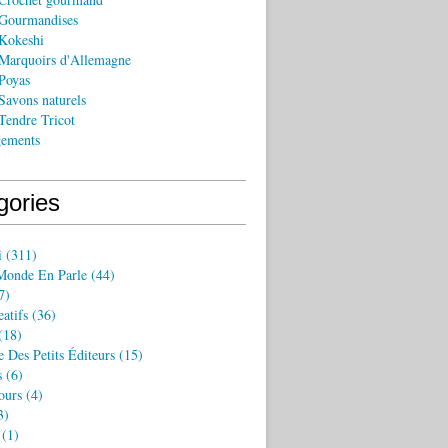
Gourmandises
Kokeshi
Marquoirs d'Allemagne
Poyas
Savons naturels
Tendre Tricot
gements
gories
i
(311)
Monde En Parle
(44)
7)
eatifs
(36)
(18)
 Des Petits Éditeurs
(15)
s
(6)
ours
(4)
3)
(1)