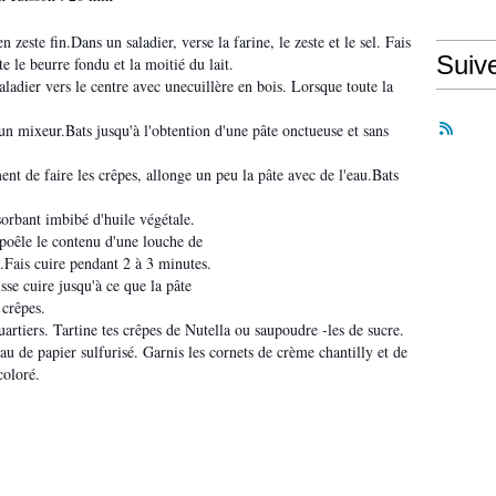
 zeste fin.Dans un saladier, verse la farine, le zeste et le sel. Fais
Suiv
e le beurre fondu et la moitié du lait.
adier vers le centre avec unecuillère en bois. Lorsque toute la
un mixeur.Bats jusqu'à l'obtention d'une pâte onctueuse et sans
 de faire les crêpes, allonge un peu la pâte avec de l'eau.Bats
sorbant imbibé d'huile végétale.
a poêle le contenu d'une louche de
e.Fais cuire pendant 2 à 3 minutes.
isse cuire jusqu'à ce que la pâte
s crêpes.
quartiers. Tartine tes crêpes de Nutella ou saupoudre -les de sucre.
u de papier sulfurisé. Garnis les cornets de crème chantilly et de
coloré.