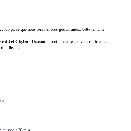
i
gourmands
ucoup parce que nous sommes tous
...cette semaine
 Frutti et Ghylenn Descamps
sont heureuses de vous offrir cette
de filles"...
êle
n cuisson : 20 min