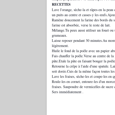
RECETTES
Lave l'orange, sèche-la et râpes-en la peau en
un puits au centre et casses-y les œufs.Ajout
Ramène doucement la farine des bords du sal
farine est absorbée, verse le reste de lait.
Mélange.Tu peux aussi utiliser un fouet ou 
grumeaux.
Laisse reposer pendant 30 minutes.Au moment
légèrement.
Huile le fond de la poêle avec un papier ab
Fais chauffer la poêle.Verse au centre de l
pâte.Etale la pâte en faisant bouger la poêl
Retourne la crêpe à l'aide d'une spatule. La
soit dorée.Cuis de la même façon toutes le
Lave les fraises, sèche-les et coupe-les en 
Roule-les en cornet, entoure-les d'un morcea
fraises. Saupoudre de vermicelles de sucre 
Sers immédiatement .