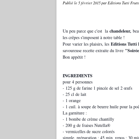
Publié le
5 février 2015
par Editions Tutti Frutt
chandeleur,
Un peu parce que c'est la
bea
les crêpes s'imposent à notre table !
Editions Tutti
Pour varier les plaisirs, les
"Soirée 
savoureuse recette extraite du livre
Bon appétit !
INGREDIENTS
pour 4 personnes
- 125 g de farine 1 pincée de sel 2 œufs
- 25 cl de lait
- 1 orange
- 1 cuil. à soupe de beurre huile pour la po
La garniture :
- 1 bombe de crème chantilly
- 200 g de fraises Nutella®
- vermicelles de sucre colorés
simple, préparation : 45 min, repos : 30 mi