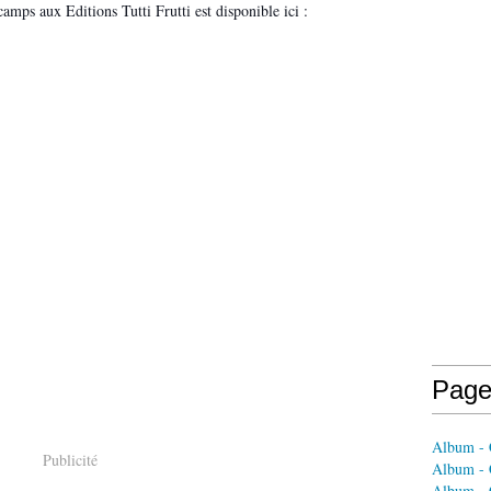
amps aux Editions Tutti Frutti est disponible ici :
Page
Album - C
Publicité
Album - 
Album - 