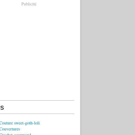
Publicité
s
outure sweet-goth-loli
Couvertures
Crochet gourmand